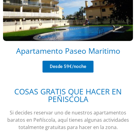
Apartamento Paseo Maritimo
Desde 59€/noche
COSAS GRATIS QUE HACER EN
PEÑISCOLA
Si decides reservar uno de nuestros apartamentos
baratos en Peñíscola, aquí tienes algunas actividades
totalmente gratuitas para hacer en la zona.