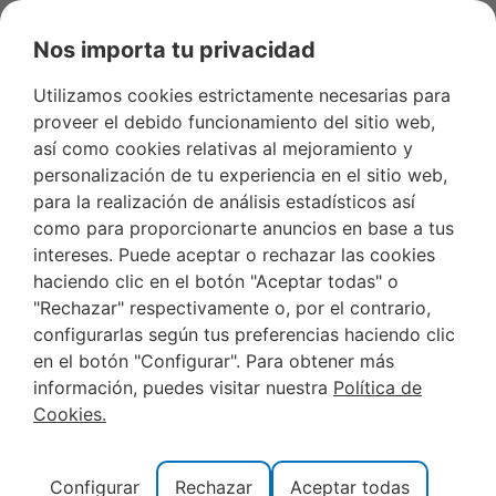
Nos importa tu privacidad
Utilizamos cookies estrictamente necesarias para
proveer el debido funcionamiento del sitio web,
así como cookies relativas al mejoramiento y
Alquiler de apartamentos baratos en
personalización de tu experiencia en el sitio web,
Peñiscola
para la realización de análisis estadísticos así
como para proporcionarte anuncios en base a tus
intereses. Puede aceptar o rechazar las cookies
haciendo clic en el botón "Aceptar todas" o
Descubre cómo disfrutar de unas vacaciones
"Rechazar" respectivamente o, por el contrario,
inolvidables en Peñíscola sin romper tu presupuesto. En
configurarlas según tus preferencias haciendo clic
este post, exploraremos las mejores opciones de
en el botón "Configurar". Para obtener más
alquiler de apartamentos baratos en Peñíscola
, una
información, puedes visitar nuestra
Política de
encantadora ciudad costera española.
Cookies.
Con piscina
Configurar
Rechazar
Aceptar todas