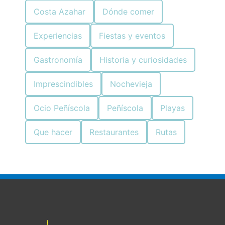
Costa Azahar
Dónde comer
Experiencias
Fiestas y eventos
Gastronomía
Historia y curiosidades
Imprescindibles
Nochevieja
Ocio Peñíscola
Peñíscola
Playas
Que hacer
Restaurantes
Rutas