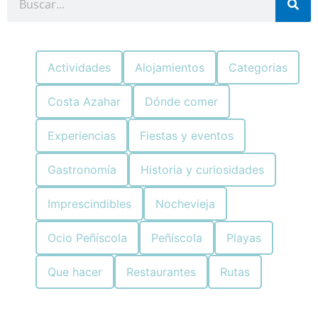
Actividades
Alojamientos
Categorias
Costa Azahar
Dónde comer
Experiencias
Fiestas y eventos
Gastronomía
Historia y curiosidades
Imprescindibles
Nochevieja
Ocio Peñíscola
Peñíscola
Playas
Que hacer
Restaurantes
Rutas