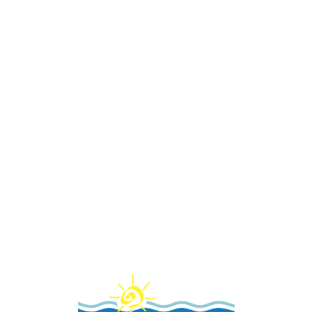
Loa
din
g...