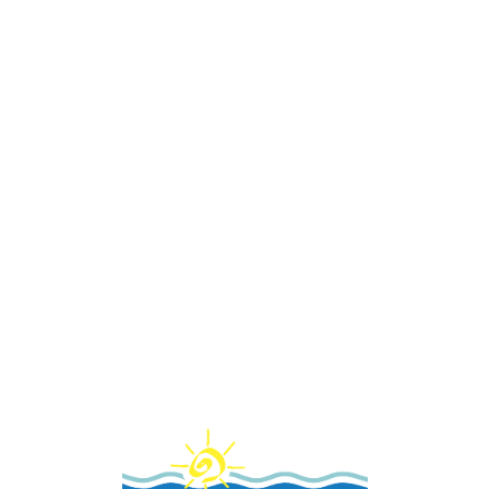
Loa
din
g...