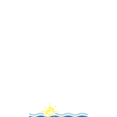
Loa
din
g...