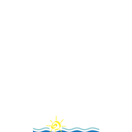
Loa
din
g...