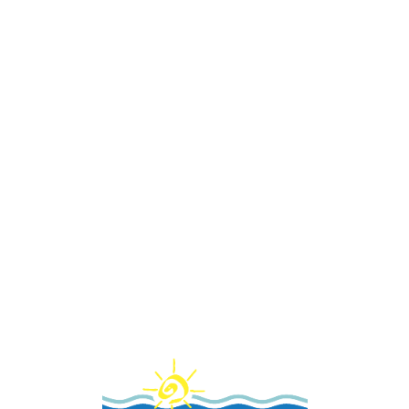
Loa
din
g...