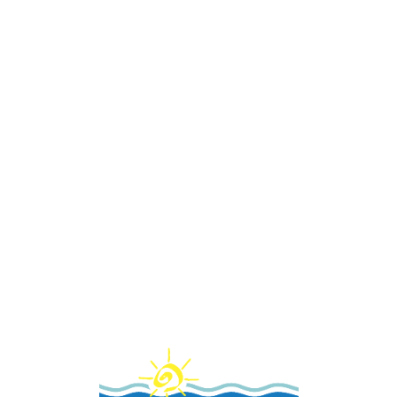
Loa
din
g...