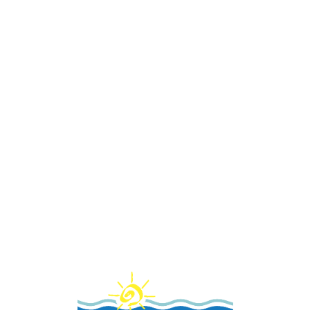
Loa
din
g...