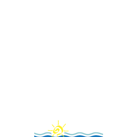
Loa
din
g...