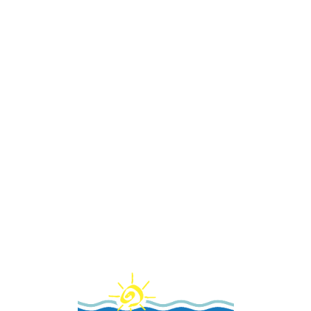
Loa
din
g...