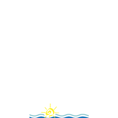
Loa
din
g...