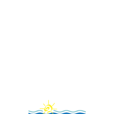
Loa
din
g...