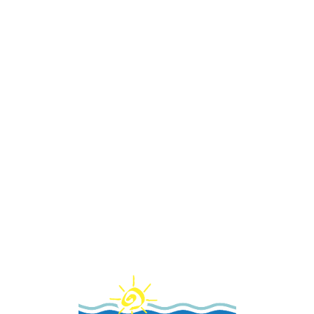
Loa
din
g...