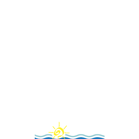
Loa
din
g...