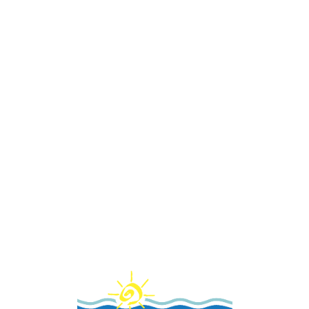
Loa
din
g...