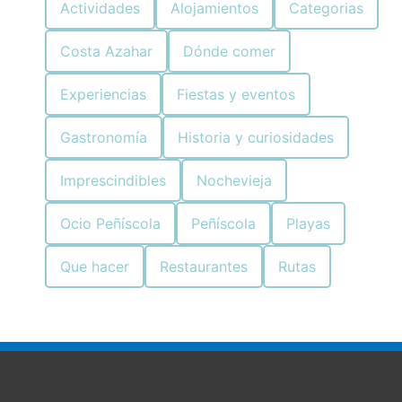
Actividades
Alojamientos
Categorias
Costa Azahar
Dónde comer
Experiencias
Fiestas y eventos
Gastronomía
Historia y curiosidades
Imprescindibles
Nochevieja
Ocio Peñíscola
Peñíscola
Playas
Que hacer
Restaurantes
Rutas