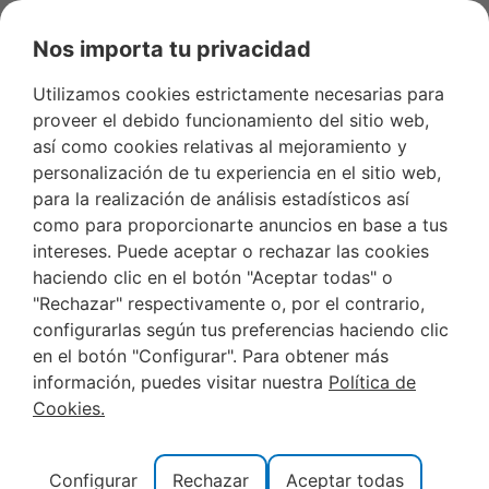
Nos importa tu privacidad
Utilizamos cookies estrictamente necesarias para
proveer el debido funcionamiento del sitio web,
así como cookies relativas al mejoramiento y
diciembre 4, 2024
personalización de tu experiencia en el sitio web,
para la realización de análisis estadísticos así
como para proporcionarte anuncios en base a tus
intereses. Puede aceptar o rechazar las cookies
PLAYA NORTE DE PEÑÍSCOLA
haciendo clic en el botón "Aceptar todas" o
"Rechazar" respectivamente o, por el contrario,
configurarlas según tus preferencias haciendo clic
en el botón "Configurar". Para obtener más
información, puedes visitar nuestra
Política de
Cookies.
La Playa Norte de Peñíscola y todo lo que necesitas
Configurar
Rechazar
Aceptar todas