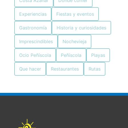
Costa Azahar
Dónde comer
Experiencias
Fiestas y eventos
Gastronomía
Historia y curiosidades
Imprescindibles
Nochevieja
Ocio Peñíscola
Peñíscola
Playas
Que hacer
Restaurantes
Rutas