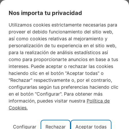
Nos importa tu privacidad
Utilizamos cookies estrictamente necesarias para
proveer el debido funcionamiento del sitio web,
así como cookies relativas al mejoramiento y
noviembre 30, 2012
personalización de tu experiencia en el sitio web,
para la realización de análisis estadísticos así
como para proporcionarte anuncios en base a tus
intereses. Puede aceptar o rechazar las cookies
FIN DE AÑO 2012 EN ALCOCEBER
haciendo clic en el botón "Aceptar todas" o
Reservar vuestro apartamento para el fin de año 2012
"Rechazar" respectivamente o, por el contrario,
en Alcoceber cuanto antes y aseguraros las mejores
configurarlas según tus preferencias haciendo clic
plazas. Los apartamentos de alquiler para el fin de año
en el botón "Configurar". Para obtener más
2012 este año han recibido gran cantidad de reservas
información, puedes visitar nuestra
Política de
de gente joven. Los apartamentos de alquiler para fin
Cookies.
de año 2012 en Alcoceber van a estar copados por los
jovenes de las Universidades de Valencia y Castellon .
Configurar
Rechazar
Aceptar todas