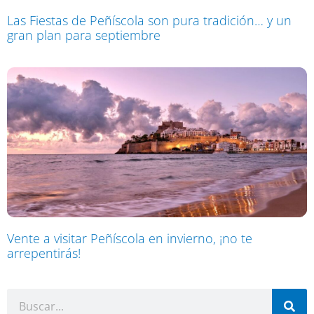
Las Fiestas de Peñíscola son pura tradición… y un
gran plan para septiembre
Vente a visitar Peñíscola en invierno, ¡no te
arrepentirás!