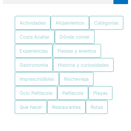
Actividades
Alojamientos
Categorias
Costa Azahar
Dónde comer
Experiencias
Fiestas y eventos
Gastronomía
Historia y curiosidades
Imprescindibles
Nochevieja
Ocio Peñíscola
Peñíscola
Playas
Que hacer
Restaurantes
Rutas