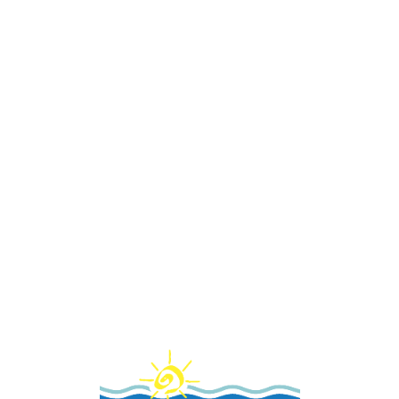
Loa
din
g...