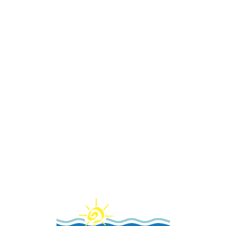
Loa
din
g...