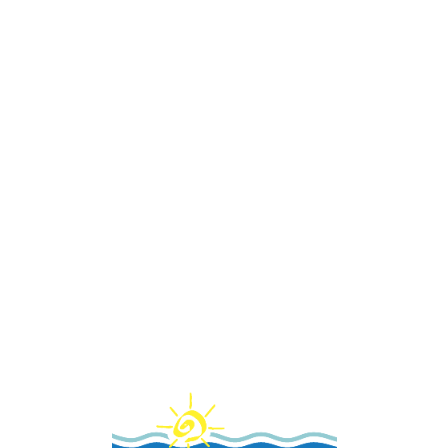
Loa
din
g...