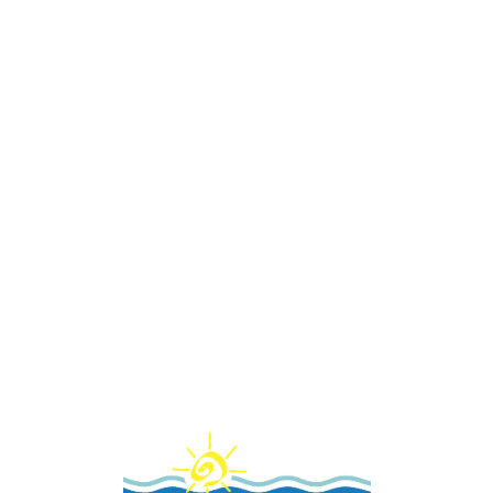
Loa
din
g...