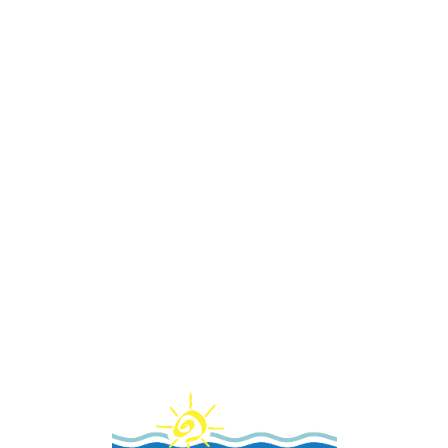
Loa
din
g...