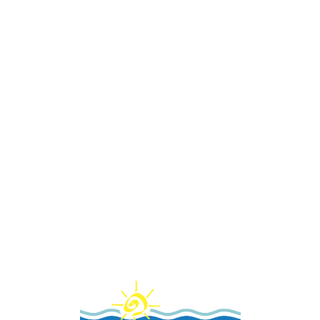
Loa
din
g...