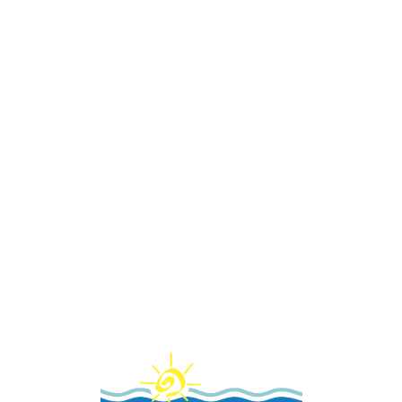
Loa
din
g...