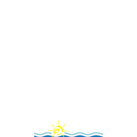
Loa
din
g...