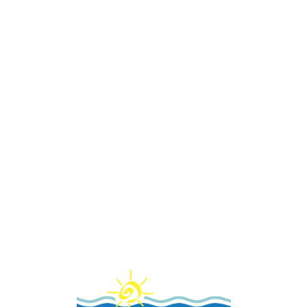
Loa
din
g...