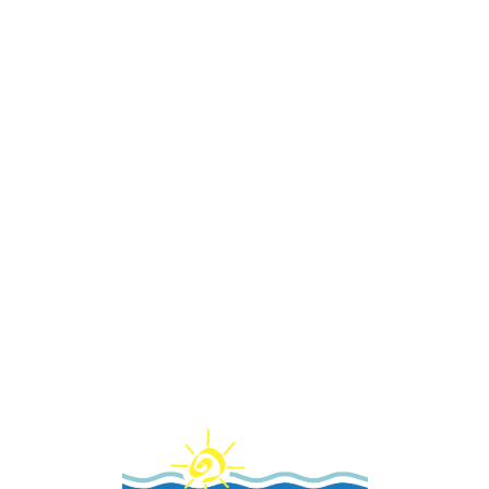
Loa
din
g...