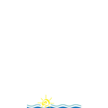
Loa
din
g...