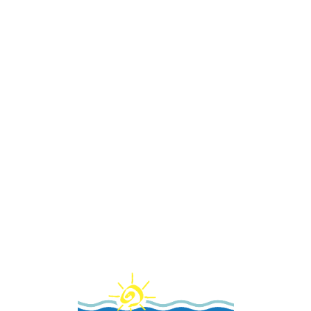
Loa
din
g...