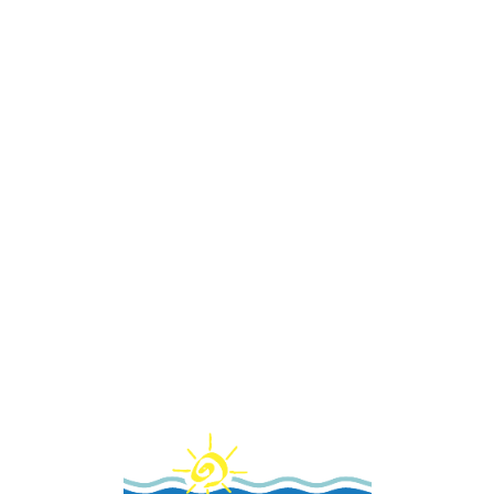
Loa
din
g...