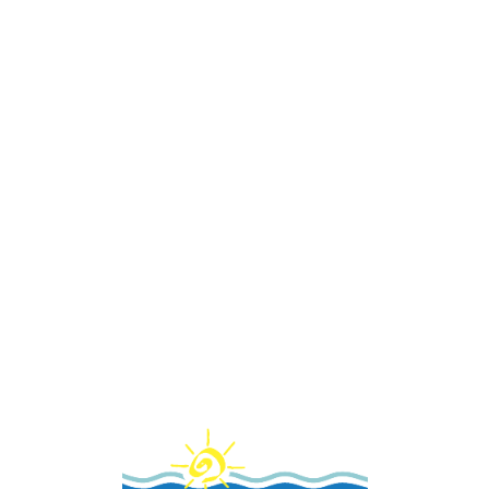
Loa
din
g...