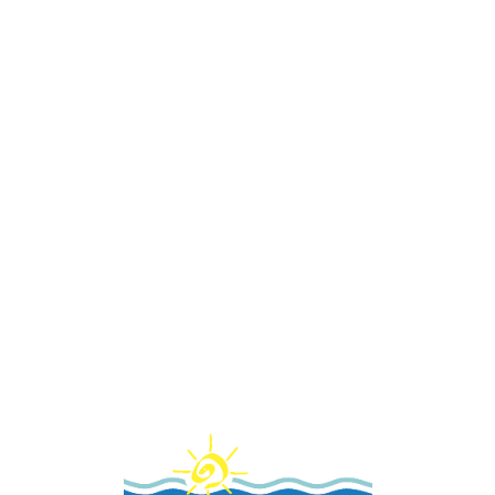
Loa
din
g...