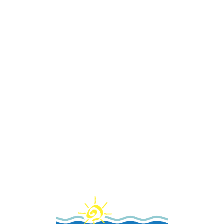
Loa
din
g...