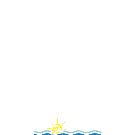
Loa
din
g...