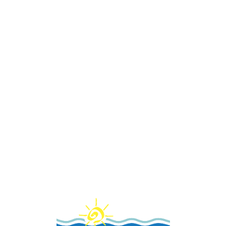
Loa
din
g...