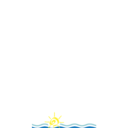
Loa
din
g...