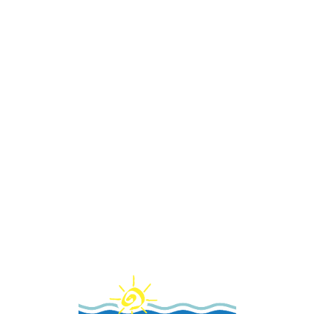
Loa
din
g...