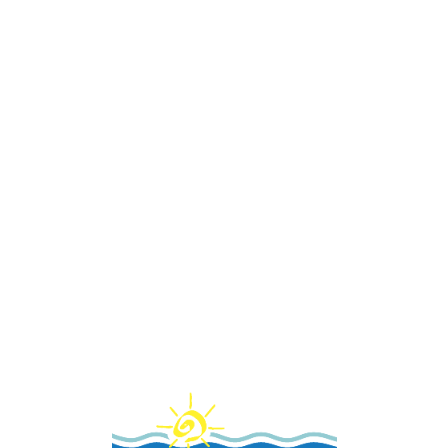
Loa
din
g...