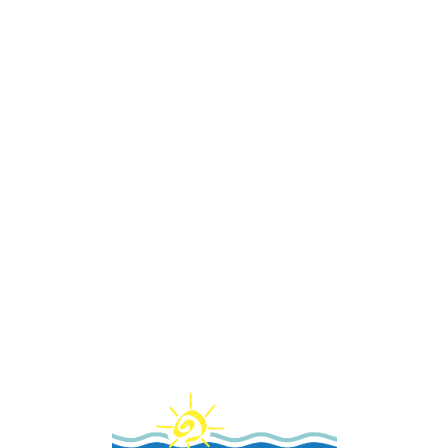
Loa
din
g...